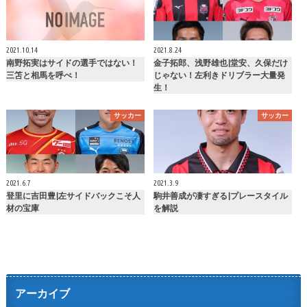
2021.10.14
2021.8.24
南野拓実はサイドの選手ではない！
金子拓郎、浅野雄也|堂安、久保だけ
三笘と相馬を呼べ！
じゃない！左利きドリブラー大量発
生！
サッカー
サッカー
2021.6.7
2021.3.9
登里に吉田豊|左サイドバックこそ人
駒井善成が凄すぎる|プレースタイル
材の宝庫
を解説
アーカイブ