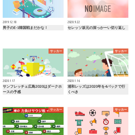
2019.12.18
2020.9.22
男子のE-1韓国戦まだかな！
セレッソ坂元の深っかーい切り返し
サッカー
サッカー
2020.1.17
2020.1.16
サンフレッチェ広島2020はダークホ
浦和レッズは2020年を4バックで行
ースの予感
くべき
サッカー
サッカー