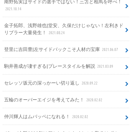
南野拓実はサイドの選手ではない！三笘と相馬を呼べ！
2021.10.14
金子拓郎、浅野雄也|堂安、久保だけじゃない！左利きド
リブラー大量発生！
2021.08.24
登里に吉田豊|左サイドバックこそ人材の宝庫
2021.06.07
駒井善成が凄すぎる|プレースタイルを解説
2021.03.09
セレッソ坂元の深っかーい切り返し
2020.09.22
五輪のオーバーエイジを考えてみた！
2020.02.02
仲川輝人はムバッペになれる！
2020.02.02