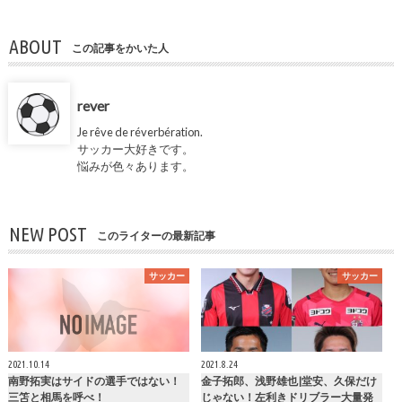
ABOUT
この記事をかいた人
rever
Je rêve de réverbération.
サッカー大好きです。
悩みが色々あります。
NEW POST
このライターの最新記事
サッカー
サッカー
2021.10.14
2021.8.24
南野拓実はサイドの選手ではない！
金子拓郎、浅野雄也|堂安、久保だけ
三笘と相馬を呼べ！
じゃない！左利きドリブラー大量発