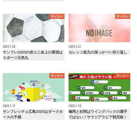
サッカー
サッカー
2020.1.28
2020.9.22
サンフレ2020の赤ユニ炎上の要因は
セレッソ坂元の深っかーい切り返し
スポーツ元気丸
サッカー
サッカー
2020.1.17
2020.1.10
サンフレッチェ広島2020はダークホ
橋岡と杉岡はウイングバックの選手
ースの予感
ではない！サウジアラビア戦完敗！