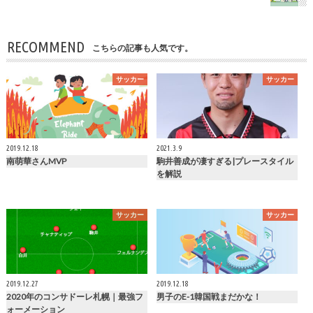
RECOMMEND
こちらの記事も人気です。
サッカー
サッカー
2019.12.18
2021.3.9
南萌華さんMVP
駒井善成が凄すぎる|プレースタイル
を解説
サッカー
サッカー
2019.12.27
2019.12.18
2020年のコンサドーレ札幌｜最強フ
男子のE-1韓国戦まだかな！
ォーメーション