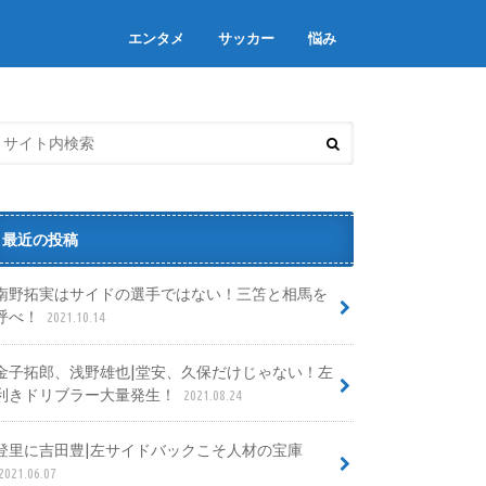
エンタメ
サッカー
悩み
最近の投稿
南野拓実はサイドの選手ではない！三笘と相馬を
呼べ！
2021.10.14
金子拓郎、浅野雄也|堂安、久保だけじゃない！左
利きドリブラー大量発生！
2021.08.24
登里に吉田豊|左サイドバックこそ人材の宝庫
2021.06.07