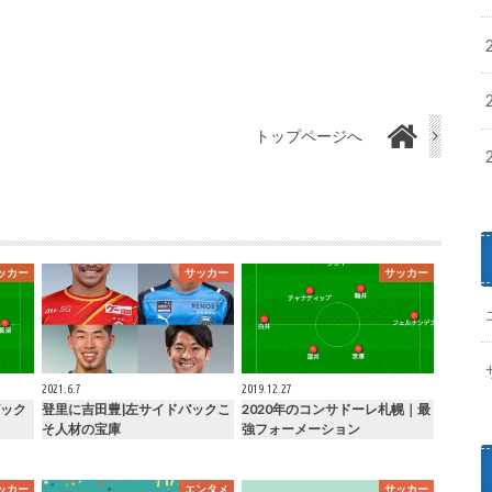
トップページへ
ッカー
サッカー
サッカー
2021.6.7
2019.12.27
ック
登里に吉田豊|左サイドバックこ
2020年のコンサドーレ札幌｜最
そ人材の宝庫
強フォーメーション
ッカー
エンタメ
サッカー