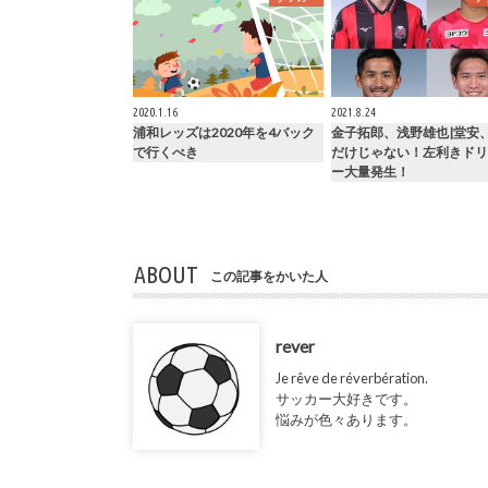
2020.1.16
2021.8.24
浦和レッズは2020年を4バック
金子拓郎、浅野雄也|堂安
で行くべき
だけじゃない！左利きドリ
ー大量発生！
ABOUT
この記事をかいた人
rever
Je rêve de réverbération.
サッカー大好きです。
悩みが色々あります。