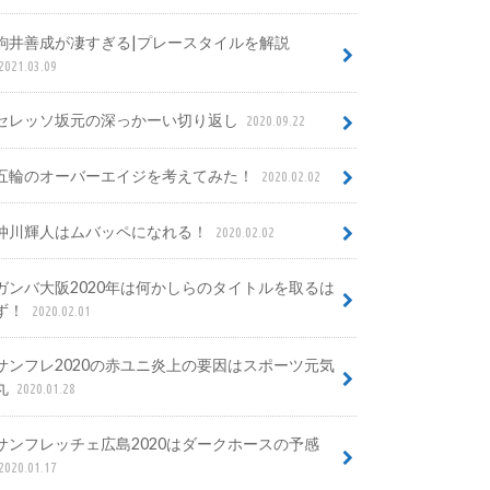
駒井善成が凄すぎる|プレースタイルを解説
2021.03.09
セレッソ坂元の深っかーい切り返し
2020.09.22
五輪のオーバーエイジを考えてみた！
2020.02.02
仲川輝人はムバッペになれる！
2020.02.02
ガンバ大阪2020年は何かしらのタイトルを取るは
ず！
2020.02.01
サンフレ2020の赤ユニ炎上の要因はスポーツ元気
丸
2020.01.28
サンフレッチェ広島2020はダークホースの予感
2020.01.17