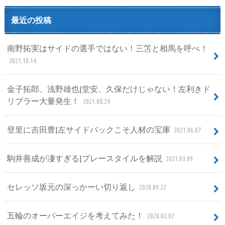
最近の投稿
南野拓実はサイドの選手ではない！三笘と相馬を呼べ！
2021.10.14
金子拓郎、浅野雄也|堂安、久保だけじゃない！左利きド
リブラー大量発生！
2021.08.24
登里に吉田豊|左サイドバックこそ人材の宝庫
2021.06.07
駒井善成が凄すぎる|プレースタイルを解説
2021.03.09
セレッソ坂元の深っかーい切り返し
2020.09.22
五輪のオーバーエイジを考えてみた！
2020.02.02