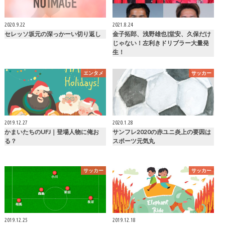
2020.9.22
2021.8.24
セレッソ坂元の深っかーい切り返し
金子拓郎、浅野雄也|堂安、久保だけ
じゃない！左利きドリブラー大量発
生！
エンタメ
サッカー
2019.12.27
2020.1.28
かまいたちのUFJ｜登場人物に俺お
サンフレ2020の赤ユニ炎上の要因は
る？
スポーツ元気丸
サッカー
サッカー
2019.12.25
2019.12.18