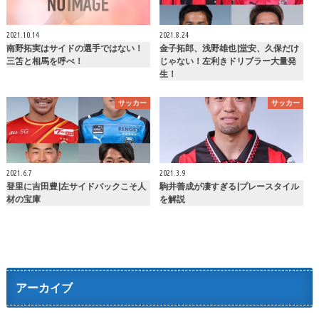
2021.10.14
2021.8.24
南野拓実はサイドの選手ではない！
金子拓郎、浅野雄也|堂安、久保だけ
三笘と相馬を呼べ！
じゃない！左利きドリブラー大量発
生！
サッカー
サッカー
2021.6.7
2021.3.9
登里に吉田豊|左サイドバックこそ人
駒井善成が凄すぎる|プレースタイル
材の宝庫
を解説
アーカイブ