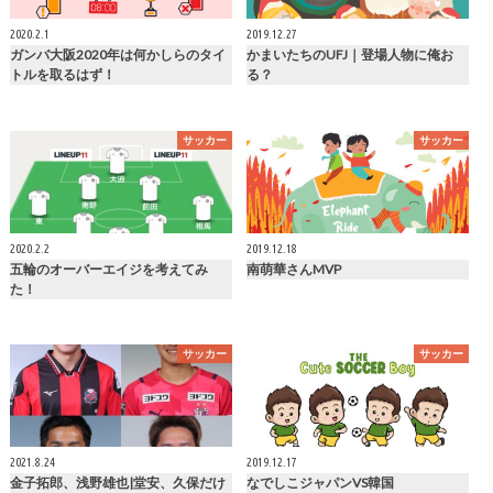
2020.2.1
2019.12.27
ガンバ大阪2020年は何かしらのタイ
かまいたちのUFJ｜登場人物に俺お
トルを取るはず！
る？
サッカー
サッカー
2020.2.2
2019.12.18
五輪のオーバーエイジを考えてみ
南萌華さんMVP
た！
サッカー
サッカー
2021.8.24
2019.12.17
金子拓郎、浅野雄也|堂安、久保だけ
なでしこジャパンVS韓国