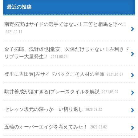
最近の投稿
南野拓実はサイドの選手ではない！三笘と相馬を呼べ！
2021.10.14
金子拓郎、浅野雄也|堂安、久保だけじゃない！左利きド
リブラー大量発生！
2021.08.24
登里に吉田豊|左サイドバックこそ人材の宝庫
2021.06.07
駒井善成が凄すぎる|プレースタイルを解説
2021.03.09
セレッソ坂元の深っかーい切り返し
2020.09.22
五輪のオーバーエイジを考えてみた！
2020.02.02