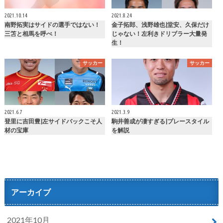
2021.10.14
2021.8.24
南野拓実はサイドの選手ではない！
金子拓郎、浅野雄也|堂安、久保だけ
三笘と相馬を呼べ！
じゃない！左利きドリブラー大量発
生！
サッカー
サッカー
2021.6.7
2021.3.9
登里に吉田豊|左サイドバックこそ人
駒井善成が凄すぎる|プレースタイル
材の宝庫
を解説
アーカイブ
2021年10月